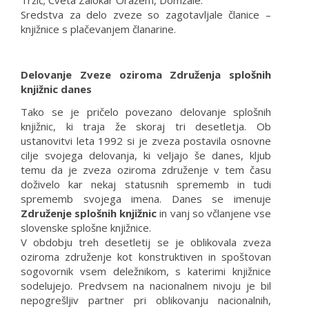
Sredstva za delo zveze so zagotavljale članice –
knjižnice s plačevanjem članarine.
Delovanje Zveze oziroma Združenja splošnih
knjižnic danes
Tako se je pričelo povezano delovanje splošnih
knjižnic, ki traja že skoraj tri desetletja. Ob
ustanovitvi leta 1992 si je zveza postavila osnovne
cilje svojega delovanja, ki veljajo še danes, kljub
temu da je zveza oziroma združenje v tem času
doživelo kar nekaj statusnih sprememb in tudi
sprememb svojega imena. Danes se imenuje
Združenje splošnih knjižnic
in vanj so včlanjene vse
slovenske splošne knjižnice.
V obdobju treh desetletij se je oblikovala zveza
oziroma združenje kot konstruktiven in spoštovan
sogovornik vsem deležnikom, s katerimi knjižnice
sodelujejo. Predvsem na nacionalnem nivoju je bil
nepogrešljiv partner pri oblikovanju nacionalnih,