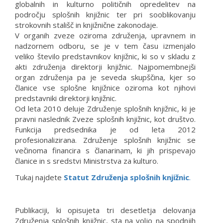
globalnih in kulturno političnih opredelitev na
področju splošnih knjižnic ter pri sooblikovanju
strokovnih stališč in knjižnične zakonodaje.
V organih zveze oziroma združenja, upravnem in
nadzornem odboru, se je v tem času izmenjalo
veliko število predstavnikov knjižnic, ki so v skladu z
akti združenja direktorji knjižnic. Najpomembnejši
organ združenja pa je seveda skupščina, kjer so
članice vse splošne knjižnice oziroma kot njihovi
predstavniki direktorji knjižnic.
Od leta 2010 deluje Združenje splošnih knjižnic, ki je
pravni naslednik Zveze splošnih knjižnic, kot društvo.
Funkcija predsednika je od leta 2012
profesionalizirana. Združenje splošnih knjižnic se
večinoma financira s članarinam, ki jih prispevajo
članice in s sredstvi Ministrstva za kulturo.
Tukaj najdete
Statut Združenja splošnih knjižnic
.
Publikaciji, ki opisujeta tri desetletja delovanja
Združenja splošnih knjižnic, sta na voljo na spodnjih