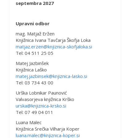
septembra 2027
Upravni odbor
mag. Matjaž Eržen
Knjižnica Ivana Tavčarja Škofja Loka
matjaz.erzen@knjiznica-skofjaloka.si
Tel: 04 511 25 05
Matej Jazbinšek
Knjižnica Laško
matej.jazbinsek@knjiznica-lasko.si
Tel: 03 734 43 00
Urška Lobnikar Paunović
Valvasorjeva knjižnica Krško
urska@knjiznica-krsko.si
Tel: 07 49 04 011
Luana Malec
Knjižnica Srečka Vilharja Koper
luana.malec@knjiznica-koper.si