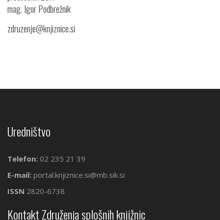
mag. Igor Podbrežnik
zdruzenje@knjiznice.si
Uredništvo
Telefon:
02 235 21 39
E-mail:
portal.knjiznice.si@mb.sik.si
ISSN
2820-6738
Kontakt Združenja splošnih knjižnic