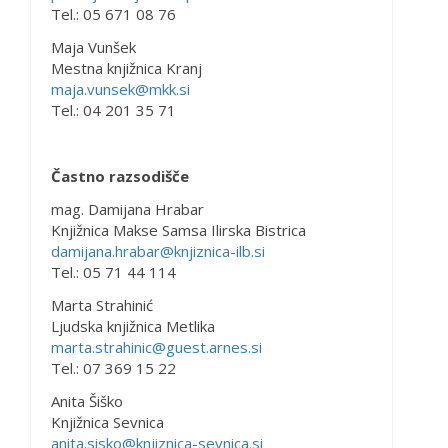
Tel.: 05 671 08 76
Maja Vunšek
Mestna knjižnica Kranj
maja.vunsek@mkk.si
Tel.: 04 201 35 71
Častno razsodišče
mag. Damijana Hrabar
Knjižnica Makse Samsa Ilirska Bistrica
damijana.hrabar@knjiznica-ilb.si
Tel.: 05 71 44 114
Marta Strahinić
Ljudska knjižnica Metlika
marta.strahinic@guest.arnes.si
Tel.: 07 369 15 22
Anita Šiško
Knjižnica Sevnica
anita.sisko@knjiznica-sevnica.si