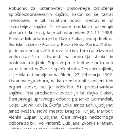
Pobudnik za ustanovitev poslovnega združenja
splošnoizobraževalnih knjižnic, kakor so se takrat
imenovale, je bil iniciativni odbor, sestavljen iz
ravnateljev knjižnic 2. skupine (sedanjih osrednjih
območnih knjižnic), ki je bil ustanovljen 22. 11. 1989.
Predsednik odbora je bil Rajko Slokar, tedaj direktor
Goriške knjižnice Franceta Bevka Nova Gorica. Odbor
je deloval nekaj več kot dve leti in v tem času izvedel
veliko različnih aktivnosti na področju stroke in
poslovanja knjižnic. Pripravil pa je tudi vse potrebno
za ustanovitev Zveze splošnoizobraževalnih knjižnic,
ki je bila ustanovljena na Bledu, 27. februarja 1992.
Ustanovnega zbora, na katerem so bili izvoljeni tudi
organi zveze, se je udeležilo 51 predstavnikov
knjižnic. Prvi predsednik zveze je bil Rajko Slokar,
člani prvega upravnega odbora pa: Janko Germadnik,
Celje; Ludvik Kaluža, Škofja Loka; Janez Lah, Ljubljana;
Janez Mežan, Novo mesto; Dragica Turjak, Maribor;
Alenka Zupan, Ljubljana. Člani prvega nadzornega
odbora so bili: Ivo Pintarič, Ljubljana; Zvonka Pretnar,
Tržič; Cveta Zalokar Oražem, Domžale.