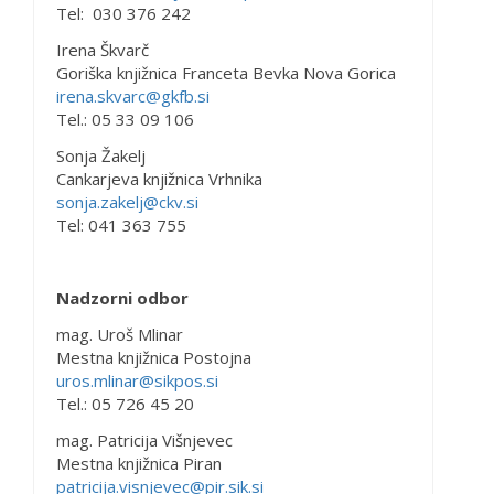
Tel: 030 376 242
Irena Škvarč
Goriška knjižnica Franceta Bevka Nova Gorica
irena.skvarc@gkfb.si
Tel.: 05 33 09 106
Sonja Žakelj
Cankarjeva knjižnica Vrhnika
sonja.zakelj@ckv.si
Tel: 041 363 755
Nadzorni odbor
mag. Uroš Mlinar
Mestna knjižnica Postojna
uros.mlinar@sikpos.si
Tel.: 05 726 45 20
mag. Patricija Višnjevec
Mestna knjižnica Piran
patricija.visnjevec@pir.sik.si