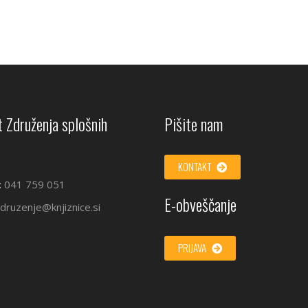
 Združenja splošnih
Pišite nam
KONTAKT
:
041 759 051
E-obveščanje
druzenje@knjiznice.si
PRIJAVA