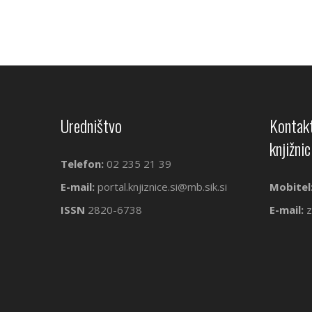
Uredništvo
Kontakt
knjižnic
Telefon:
02 235 21 39
E-mail:
portal.knjiznice.si@mb.sik.si
Mobitel
ISSN
2820-6738
E-mail:
z