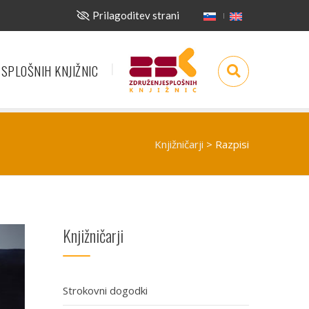
Prilagoditev strani
 SPLOŠNIH KNJIŽNIC
Knjižničarji
>
Razpisi
Knjižničarji
Strokovni dogodki