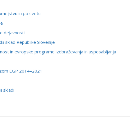
amejstvu in po svetu
je
ne dejavnosti
inski sklad Republike Slovenije
nost in evropske programe izobraževanja in usposabljanja
anizem EGP 2014–2021
i skladi