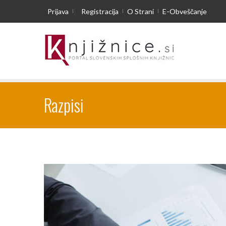
Prijava
|
Registracija
O Strani
E-Obveščanje
Razpisi