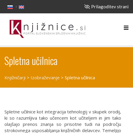
Prilagoditev strani
Spletna učilnica
Knjižničarji
>
Izobraževanje
>
Spletna učilnica
Spletne učilnice kot integracija tehnologij v skupek orodij,
ki so razumljiva tako učencem kot učiteljem in jim tako
olajšajo prenos znanja so prisotne tudi na področju
strokovnega usposabljanja knjižničnih delavcev. Temeljijo