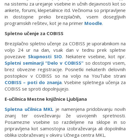
na sistemu za urejanje vsebine in učnih dejavnosti kot so
ankete, forumi, klepetalnice itd. Večinoma so pripravljene
in dostopne preko brezplačnih, vsem dosegljivih
programskih rešitev, kot je na primer
Moodle
.
Spletno učenje za COBISS
Brezplačno spletno učenje za COBISS je uporabnikom na
voljo 24 ur na dan, vsak dan v tednu prek spletne
povezave
Skupnosti SIO
. Nekatere vsebine, kot npr.
Spletni seminarji “Delo v COBISS”
so dostopni vsem,
brez obvezne registracije. Posnetki nekaterih delovnih
postopkov v COBISS so na voljo na YouTube strani
COBISS – poti do znanja
. Vsebine spletnega učenja za
COBISS se sproti dopolnjujejo.
E-učilnica Mestne knjižnice Ljubljana
Spletna učilnica MKL
je namenjena pridobivanju novih
znanj ter osveževanju že usvojenih spretnosti.
Posamezne vsebine so razdeljene na sklope in so
pripravljena kot samostojna izobraževanja ali dopolnilna
oblika izobraževanj v okviru Učnega centra MKL.