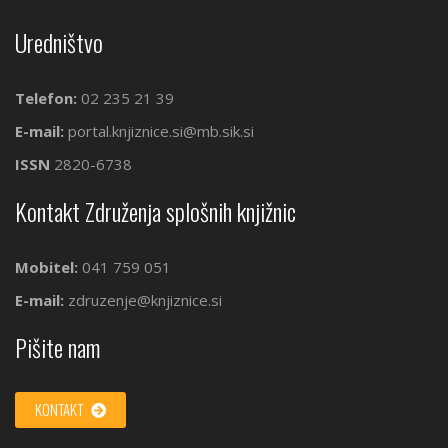
Uredništvo
Telefon:
02 235 21 39
E-mail:
portal.knjiznice.si@mb.sik.si
ISSN
2820-6738
Kontakt Združenja splošnih knjižnic
Mobitel:
041 759 051
E-mail:
zdruzenje@knjiznice.si
Pišite nam
KONTAKT