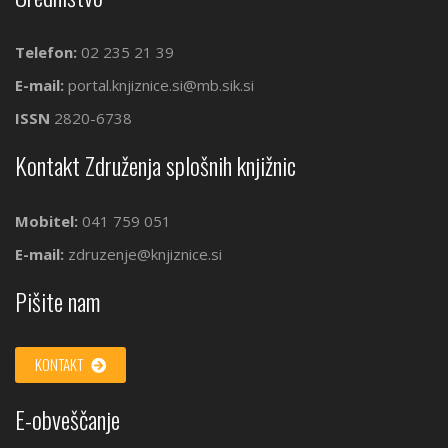
Telefon:
02 235 21 39
E-mail:
portal.knjiznice.si@mb.sik.si
ISSN
2820-6738
Kontakt Združenja splošnih knjižnic
Mobitel:
041 759 051
E-mail:
zdruzenje@knjiznice.si
Pišite nam
KONTAKT
E-obveščanje