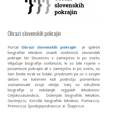
Obrazi slovenskih pokrajin
Portal
Obrazi slovenskih pokrajin
je spletni
biografski leksikon znanih osebnosti slovenskih
pokrajin ter Slovencev v zamejstvu in po svetu.
Vključuje biografije osebnosti, ki so bile rojene v
posamezni pokrajini ali v zamejstvu in po svetu, so
tam živele in/ali se šolale, predvsem pa so s svojim
delom na katerem koli področju pomembno
zaznamovale svoje okolje. Vanj so združene
biografije iz nekdanjih regijskih leksikonov:
Celjskozasavski.si, Dolenjski biografski leksikon,
Gorenjci.si, Koroški biografski leksikon, Pomurci.si,
Primorci.si, Spodnjepodravci.si in Štajerci.si .