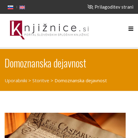
Prilagoditev strani
Domoznanska dejavnost
Uporabniki
>
Storitve
>
Domoznanska dejavnost