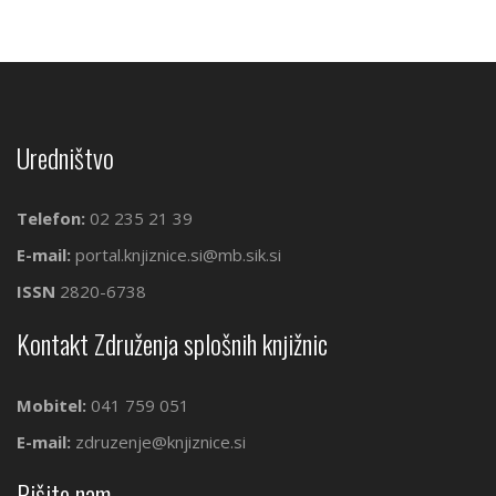
Uredništvo
Telefon:
02 235 21 39
E-mail:
portal.knjiznice.si@mb.sik.si
ISSN
2820-6738
Kontakt Združenja splošnih knjižnic
Mobitel:
041 759 051
E-mail:
zdruzenje@knjiznice.si
Pišite nam