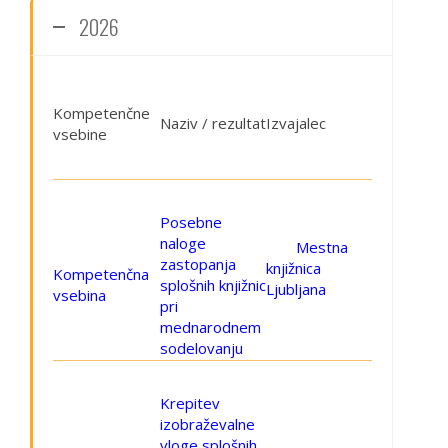
2026
Kompetenčne
Naziv / rezultat
Izvajalec
vsebine
Posebne
naloge
Mestna
zastopanja
knjižnica
Kompetenčna
splošnih knjižnic
Ljubljana
vsebina
pri
mednarodnem
sodelovanju
Krepitev
izobraževalne
vloge splošnih