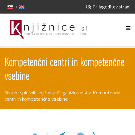
Prilagoditev strani
Kompetenčni centri in kompetenčne
vsebine
Sistem splošnih knjižnic
>
Organiziranost
>
Kompetenčni
centri in kompetenčne vsebine