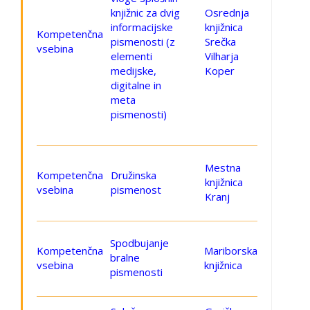
knjižnic za dvig
Osrednja
informacijske
knjižnica
Kompetenčna
pismenosti (z
Srečka
vsebina
elementi
Vilharja
medijske,
Koper
digitalne in
meta
pismenosti)
Mestna
Kompetenčna
Družinska
knjižnica
vsebina
pismenost
Kranj
Spodbujanje
Kompetenčna
Mariborska
bralne
vsebina
knjižnica
pismenosti