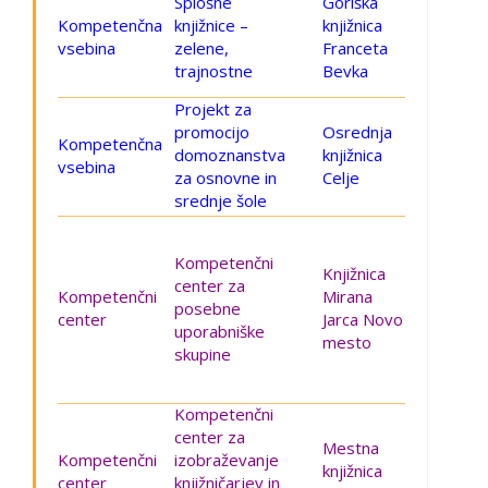
Splošne
Goriška
Kompetenčna
knjižnice –
knjižnica
vsebina
zelene,
Franceta
trajnostne
Bevka
Projekt za
promocijo
Osrednja
Kompetenčna
domoznanstva
knjižnica
vsebina
za osnovne in
Celje
srednje šole
Kompetenčni
Knjižnica
center za
Kompetenčni
Mirana
posebne
center
Jarca Novo
uporabniške
mesto
skupine
Kompetenčni
center za
Mestna
Kompetenčni
izobraževanje
knjižnica
center
knjižničarjev in