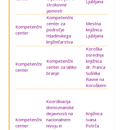
Ljubljana
strokovne
javnosti
Kompetenčni
center za
Mestna
Kompetenčni
področje
knjižnica
center
mladinskega
Ljubljana
knjižničarstva
Koroška
osrednja
Kompetenčni
knjižnica
Kompetenčni
center za lahko
dr. Franca
center
branje
Sušnika
Ravne na
Koroškem
Koordinacija
domoznanske
dejavnosti na
Knjižnica
Kompetenčni
nacionalnem
Ivana
center
nivoju in
Potrča