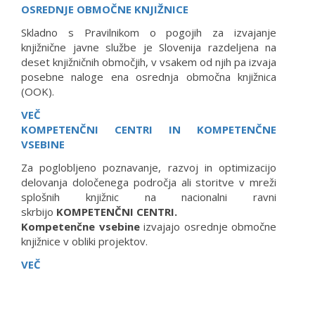
OSREDNJE OBMOČNE KNJIŽNICE
Skladno s Pravilnikom o pogojih za izvajanje
knjižnične javne službe je Slovenija razdeljena na
deset knjižničnih območjih, v vsakem od njih pa izvaja
posebne naloge ena osrednja območna knjižnica
(OOK).
VEČ
KOMPETENČNI CENTRI IN KOMPETENČNE
VSEBINE
Za poglobljeno poznavanje, razvoj in optimizacijo
delovanja določenega področja ali storitve v mreži
splošnih knjižnic na nacionalni ravni
skrbijo
KOMPETENČNI CENTRI.
Kompetenčne vsebine
izvajajo osrednje območne
knjižnice v obliki projektov.
VEČ