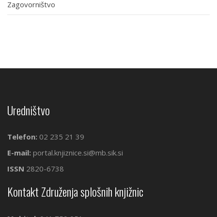
Zagovorništvo
Uredništvo
Telefon:
02 235 21 39
E-mail:
portal.knjiznice.si@mb.sik.si
ISSN
2820-6738
Kontakt Združenja splošnih knjižnic