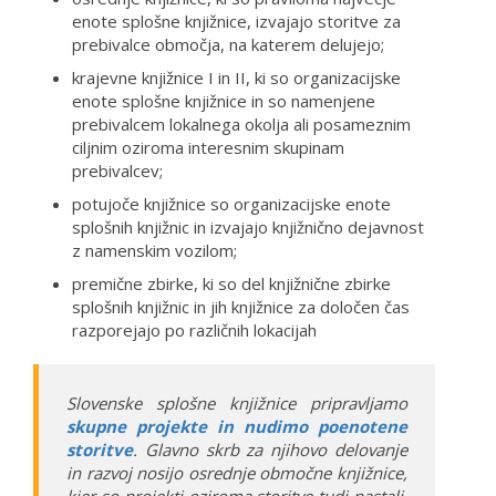
enote splošne knjižnice, izvajajo storitve za
prebivalce območja, na katerem delujejo;
krajevne knjižnice I in II, ki so organizacijske
enote splošne knjižnice in so namenjene
prebivalcem lokalnega okolja ali posameznim
ciljnim oziroma interesnim skupinam
prebivalcev;
potujoče knjižnice so organizacijske enote
splošnih knjižnic in izvajajo knjižnično dejavnost
z namenskim vozilom;
premične zbirke, ki so del knjižnične zbirke
splošnih knjižnic in jih knjižnice za določen čas
razporejajo po različnih lokacijah
Slovenske splošne knjižnice pripravljamo
skupne projekte in nudimo poenotene
storitve
. Glavno skrb za njihovo delovanje
in razvoj nosijo osrednje območne knjižnice,
kjer so projekti oziroma storitve tudi nastali,