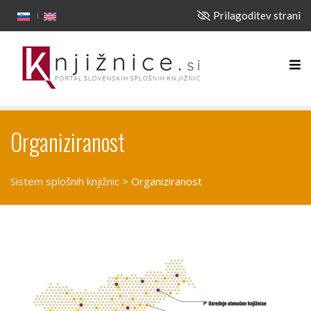
Prilagoditev strani
Organiziranost
Sistem splošnih knjižnic
>
Organiziranost