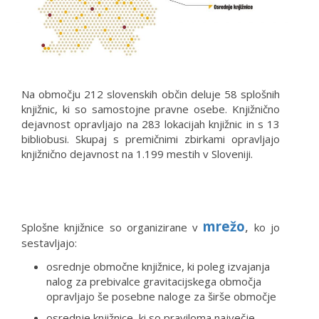
Na območju 212 slovenskih občin deluje 58 splošnih
knjižnic, ki so samostojne pravne osebe. Knjižnično
dejavnost opravljajo na 283 lokacijah knjižnic in s 13
bibliobusi. Skupaj s premičnimi zbirkami opravljajo
knjižnično dejavnost na 1.199 mestih v Sloveniji.
mrežo
,
Splošne knjižnice so organizirane v
ko jo
sestavljajo:
osrednje območne knjižnice, ki poleg izvajanja
nalog za prebivalce gravitacijskega območja
opravljajo še posebne naloge za širše območje
osrednje knjižnice, ki so praviloma največje