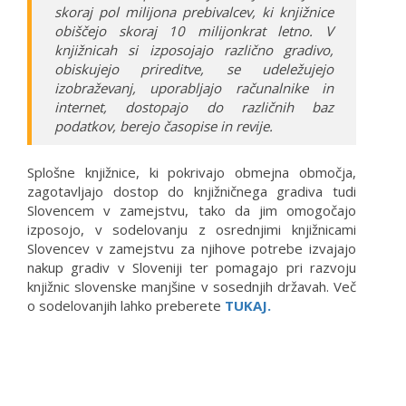
skoraj pol milijona prebivalcev, ki knjižnice
obiščejo skoraj 10 milijonkrat letno. V
knjižnicah si izposojajo različno gradivo,
obiskujejo prireditve, se udeležujejo
izobraževanj, uporabljajo računalnike in
internet, dostopajo do različnih baz
podatkov, berejo časopise in revije.
Splošne knjižnice, ki pokrivajo obmejna območja,
zagotavljajo dostop do knjižničnega gradiva tudi
Slovencem v zamejstvu, tako da jim omogočajo
izposojo, v sodelovanju z osrednjimi knjižnicami
Slovencev v zamejstvu za njihove potrebe izvajajo
nakup gradiv v Sloveniji ter pomagajo pri razvoju
knjižnic slovenske manjšine v sosednjih državah. Več
o sodelovanjih lahko preberete
TUKAJ.