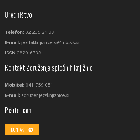
Uredništvo
Telefon:
02 235 21 39
E-mail:
portal.knjiznice.si@mb.sik.si
ISSN
2820-6738
Kontakt Združenja splošnih knjižnic
Mobitel:
041 759 051
E-mail:
zdruzenje@knjiznice.si
Pišite nam
KONTAKT