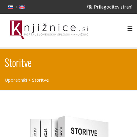
Prilagoditev strani
Storitve
Uporabniki
>
Storitve