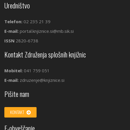
Uredništvo
Telefon:
02 235 21 39
E-mail:
portal.knjiznice.si@mb.sik.si
ISSN
2820-6738
Kontakt Združenja splošnih knjižnic
Mobitel:
041 759 051
E-mail:
zdruzenje@knjiznice.si
Pišite nam
KONTAKT
E-obveščanje