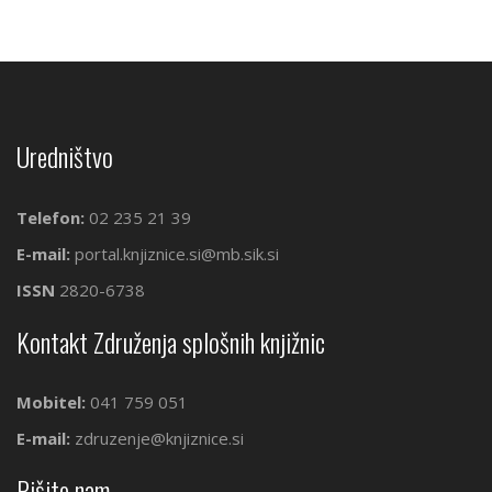
Uredništvo
Telefon:
02 235 21 39
E-mail:
portal.knjiznice.si@mb.sik.si
ISSN
2820-6738
Kontakt Združenja splošnih knjižnic
Mobitel:
041 759 051
E-mail:
zdruzenje@knjiznice.si
Pišite nam