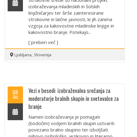
izobraževanja mladinskih in šolskih
knjižničarjev ter širše zainteresirane
strokovne in laične javnosti, ki jih zanima
vzgoja za kakovostne mladinske knjige in
kakovostno branje. Potekajo...
[ preberi več ]
Ljubljana, Slovenija
Vezi v besedi: izobraževalna srečanja za
08
Okt
moderatorje bralnih skupin in svetovalce za
branje
Namen izobraževanja je pomagati
(bodočim) vodjem bralnih skupin ustvariti
povezano bralno skupino ter izboljšati
njihovo psihološko, jezikovno in literarno