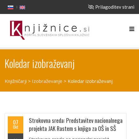
Prilagoditev strani
Koledar izobraževanj
Knjižničarji
>
Izobraževanje
>
Koledar izobraževanj
Strokovna sreda: Predstavitev nacionalnega
07
Okt
projekta JAK Rastem s knjigo za OŠ in SŠ
Strokovne srede so nacionalni projekt