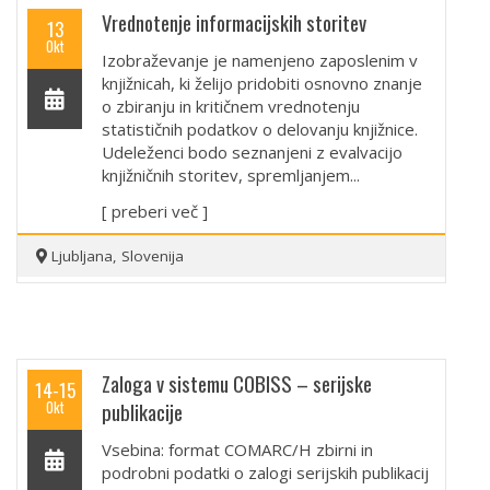
Vrednotenje informacijskih storitev
13
Okt
Izobraževanje je namenjeno zaposlenim v
knjižnicah, ki želijo pridobiti osnovno znanje
o zbiranju in kritičnem vrednotenju
statističnih podatkov o delovanju knjižnice.
Udeleženci bodo seznanjeni z evalvacijo
knjižničnih storitev, spremljanjem...
[ preberi več ]
Ljubljana, Slovenija
Zaloga v sistemu COBISS – serijske
14-15
Okt
publikacije
Vsebina: format COMARC/H zbirni in
podrobni podatki o zalogi serijskih publikacij