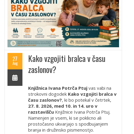
Kako vzgojiti bralca v času
27
Avg
zaslonov?
Knjižnica Ivana Potrča Ptuj
vas vabi na
strokovni dogodek
Kako vzgojiti bralca v
času zaslonov?
, ki bo potekal v četrtek,
27. 8. 2026, med 10. in 14. uro v
razstavišču
Knjižnice Ivana Potrča Ptuj.
Namenjen je vsem, ki se poklicno ali
prostočasno ukvarjajo s spodbujanjem
branja in družinsko pismenostjo.