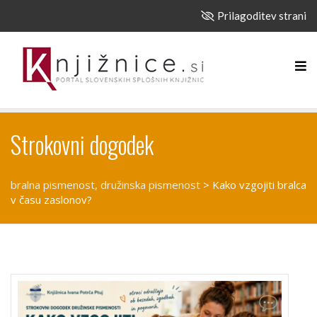
Prilagoditev strani
Strokovni dogodek
bralna pismenost
,
družinska pismenost
>
Kako vzgojiti bralca
v času zaslonov?