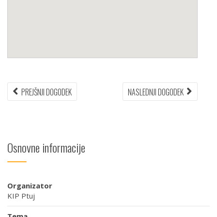
Navigacija
PREJŠNJI
NASLEDN
PREJŠNJI DOGODEK
NASLEDNJI DOGODEK
DOGODEK:
DOGODEK
prispevka
Osnovne informacije
Organizator
KIP Ptuj
Tema