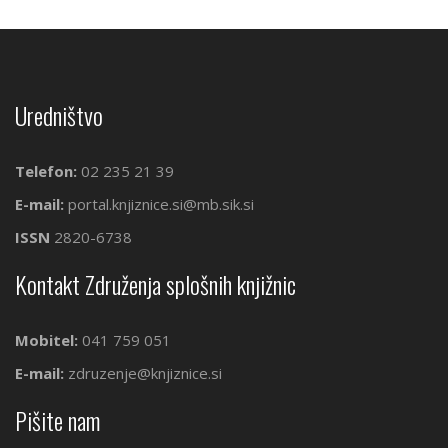
Uredništvo
Telefon:
02 235 21 39
E-mail:
portal.knjiznice.si@mb.sik.si
ISSN
2820-6738
Kontakt Združenja splošnih knjižnic
Mobitel:
041 759 051
E-mail:
zdruzenje@knjiznice.si
Pišite nam