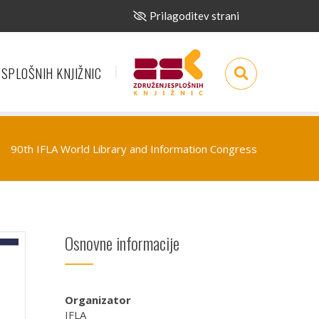
Prilagoditev strani
 SPLOŠNIH KNJIŽNIC
90th IFLA World Library and Information Congress
Osnovne informacije
Organizator
IFLA