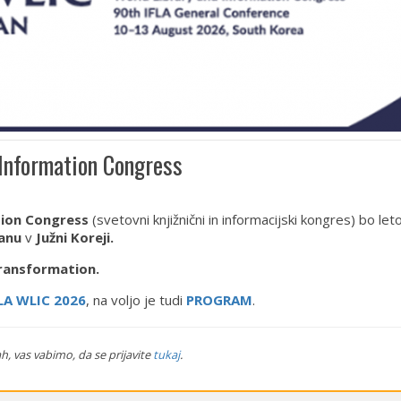
 Information Congress
tion Congress
(svetovni knjižnični in informacijski kongres) bo let
anu
v
Južni Koreji
.
ransformation.
LA WLIC 2026
, na voljo je tudi
PROGRAM
.
h, vas vabimo, da se prijavite
tukaj
.