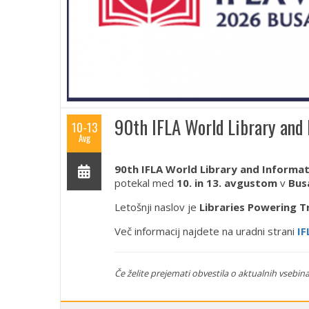
90th IFLA World Library and
10-13
Avg
90th IFLA World Library and Informa
potekal med
10. in 13. avgustom
v
Bus
Letošnji naslov je
Libraries Powering T
Več informacij najdete na uradni strani
IF
Če želite prejemati obvestila o aktualnih vsebina