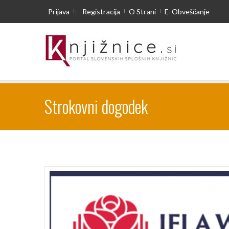
Prijava
|
Registracija
O Strani
E-Obveščanje
Strokovni dogodek