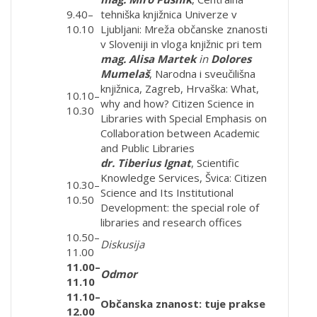
9.40–
tehniška knjižnica Univerze v
10.10
Ljubljani: Mreža občanske znanosti
v Sloveniji in vloga knjižnic pri tem
mag. Alisa Martek
in
Dolores
Mumelaš
, Narodna i sveučilišna
knjižnica, Zagreb, Hrvaška: What,
10.10–
why and how? Citizen Science in
10.30
Libraries with Special Emphasis on
Collaboration between Academic
and Public Libraries
dr. Tiberius Ignat
, Scientific
Knowledge Services, Švica: Citizen
10.30–
Science and Its Institutional
10.50
Development: the special role of
libraries and research offices
10.50–
Diskusija
11.00
11.00–
Odmor
11.10
11.10–
Občanska znanost: tuje prakse
12.00