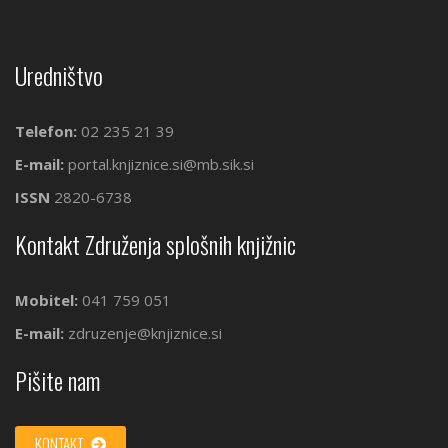
Uredništvo
Telefon:
02 235 21 39
E-mail:
portal.knjiznice.si@mb.sik.si
ISSN
2820-6738
Kontakt Združenja splošnih knjižnic
Mobitel:
041 759 051
E-mail:
zdruzenje@knjiznice.si
Pišite nam
KONTAKT