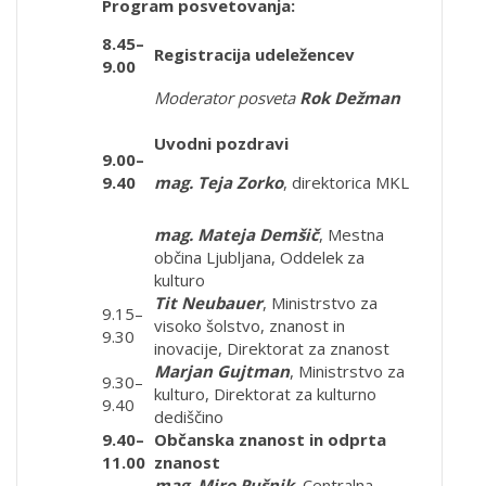
Program posvetovanja:
8.45–
Registracija udeležencev
9.00
Moderator posveta
Rok Dežman
Uvodni pozdravi
9.00–
9.40
mag. Teja Zorko
, direktorica MKL
mag. Mateja Demšič
, Mestna
občina Ljubljana, Oddelek za
kulturo
Tit Neubauer
, Ministrstvo za
9.15–
visoko šolstvo, znanost in
9.30
inovacije, Direktorat za znanost
Marjan Gujtman
, Ministrstvo za
9.30–
kulturo, Direktorat za kulturno
9.40
dediščino
9.40–
Občanska znanost in odprta
11.00
znanost
mag. Miro Pušnik
, Centralna