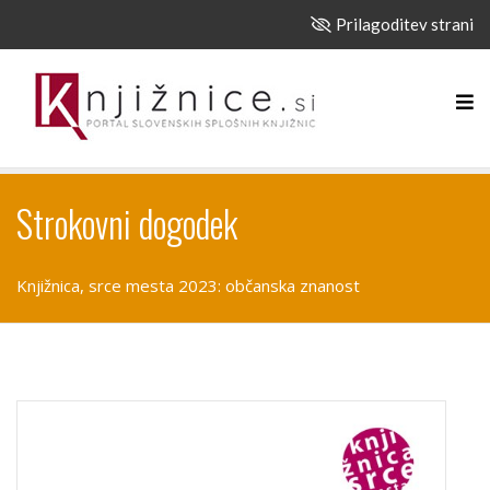
Prilagoditev strani
Strokovni dogodek
Knjižnica, srce mesta 2023: občanska znanost