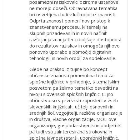
posamezni raziskovalci oziroma ustanove
ne morejo doseči. Obravnavana tematika
bo osvetljena tudi v luči odprte znanosti.
Odprta znanost pomeni nov pristop k
znanstvenemu procesu, ki temelji na
skupnih prizadevanjih in novih načinih
razširjanja znanja ter izboljšuje dostopnost
do rezultatov raziskav in omogoča njihovo
ponovno uporabo s pomočjo digitalnih
tehnologij in novih orodij za sodelovanje.
Glede na prakso iz tujine bo koncept
občanske znanosti pomembna tema za
splošne knjižnice v prihodnje, s tematskim
posvetom pa želimo tematiko osvetliti na
nivoju slovenskih splošnih knjižnic. Ciljno
občinstvo so v prvi vrsti zaposleni v vseh
slovenskih knjižnicah, učitelji osnovnih in
srednjih šol, vzgojitelji, različne organizacije
in društva, vladne organizacije, MOL-ove
organizacije, gospodarstveniki in podjetniki
pa tudi vsa zainteresirana strokovna in
splošna javnost (starši, uporabniki knjižnic,