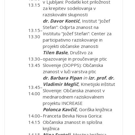
v Ljubljani: Podatki kot priložnost
13.15
za krepitev sodelovanja v
raziskovalni skupnosti
dr. Davor Kontić
, Institut “Jožef
Stefan”: Odprta znanost na
13.15–
Institutu “Jožef Stefan”: Center za
13.30
participativno raziskovanje in
projekti občanske znanosti
Tilen Basle
, Društvo za
13.30–
opazovanje in proučevanje ptic
13.45
Slovenije (DOPPS): Občanska
znanost v luči varstva ptic
dr. Barbara Pipan
in
izr. prof. dr.
Vladimir Meglič
, Kmetijski inštitut
13.45–
Slovenije: Občanska znanost v
14.00
mednarodnem raziskovalnem
projektu INCREASE
Polonca Kavčič
, Goriška knjižnica
14.00–
Franceta Bevka Nova Gorica:
14.15
Občanska znanost in splošna
knjižnica
14.15–
Nina Svetelj
, Mestna knjižnica