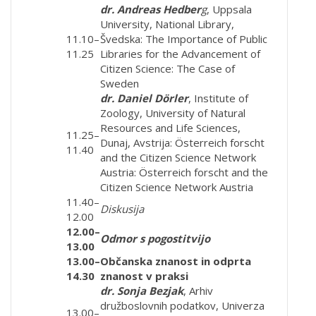
dr. Andreas Hedber
g
, Uppsala
University, National Library,
11.10–
Švedska: The Importance of Public
11.25
Libraries for the Advancement of
Citizen Science: The Case of
Sweden
dr. Daniel Dörler
, Institute of
Zoology, University of Natural
Resources and Life Sciences,
11.25–
Dunaj, Avstrija: Österreich forscht
11.40
and the Citizen Science Network
Austria: Österreich forscht and the
Citizen Science Network Austria
11.40–
Diskusija
12.00
12.00–
Odmor s pogostitvijo
13.00
13.00–
Občanska znanost in odprta
14.30
znanost v praksi
dr. Sonja Bezjak
, Arhiv
družboslovnih podatkov, Univerza
13.00–