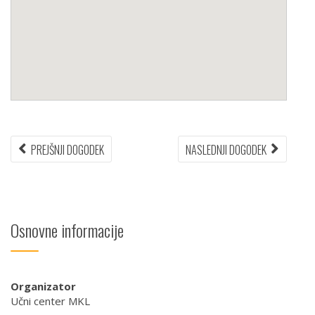
Navigacija
PREJŠNJI
NASLEDN
PREJŠNJI DOGODEK
NASLEDNJI DOGODEK
DOGODEK:
DOGODEK
prispevka
Osnovne informacije
Organizator
Učni center MKL