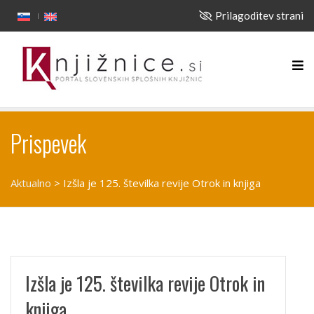
Prilagoditev strani
Prispevek
Aktualno
>
Izšla je 125. številka revije Otrok in knjiga
Izšla je 125. številka revije Otrok in
knjiga