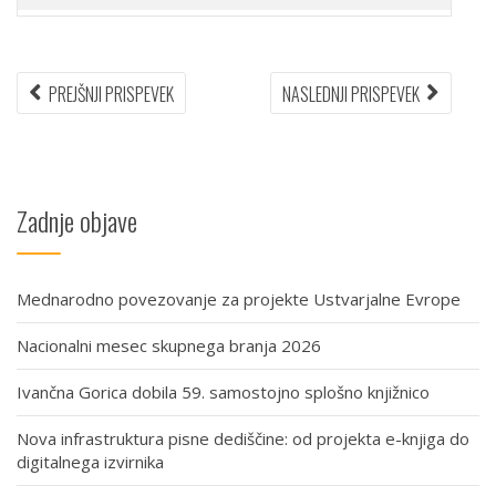
Navigacija
PREVIOUS
NEXT
PREJŠNJI PRISPEVEK
NASLEDNJI PRISPEVEK
ARTICLE:
ARTICLE:
prispevka
Zadnje objave
Mednarodno povezovanje za projekte Ustvarjalne Evrope
Nacionalni mesec skupnega branja 2026
Ivančna Gorica dobila 59. samostojno splošno knjižnico
Nova infrastruktura pisne dediščine: od projekta e-knjiga do
digitalnega izvirnika