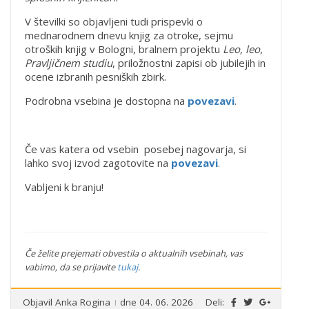
V številki so objavljeni tudi prispevki o
mednarodnem dnevu knjig za otroke, sejmu
otroških knjig v Bologni, bralnem projektu
Leo, leo
,
Pravljičnem studiu
, priložnostni zapisi ob jubilejih in
ocene izbranih pesniških zbirk.
Podrobna vsebina je dostopna na
povezavi
.
Če vas katera od vsebin posebej nagovarja, si
lahko svoj izvod zagotovite na
povezavi
.
Vabljeni k branju!
Če želite prejemati obvestila o aktualnih vsebinah, vas
vabimo, da se prijavite
tukaj
.
Objavil
Anka Rogina
dne 04. 06. 2026
Deli: