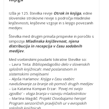
Izšla je 125. številka revije
Otrok in knjiga
,
edine
slovenske strokovne revije s področja mladinske
književnosti, književne vzgoje in s knjigo povezanih
medijev.
Številka med drugim prinaša prispevke in poročilo s
simpozija
Mladinska književnost, njena
distribucija in recepcija v času sodobnih
medijev
.
Med vsebinskimi poudarki tokratne številke so:
– Lavra Tinta:
Bibliopedagoško delo v slovenskih
splošnih knjižnicah: med poslanstvom in
sistemskimi omejitvami
– Aljoša Harlamov:
Knjiga v času vsebin:
navduševanje za branje ob pomoči drugih medijev
– Lia Katarina Kompan Erzar:
‘Povej mi svojo
zgodbo’ – vloga branja v razvoju mladostnikov
– Martina Magdič:
Projekt Osvobajamo heroje!
Program senzoričnih pravljičnih ur v evropskih
splošnih knjižnicah.