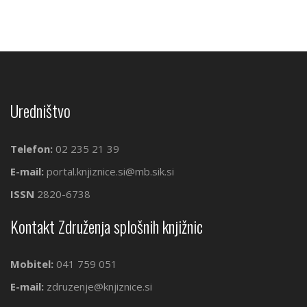
Uredništvo
Telefon:
02 235 21 39
E-mail:
portal.knjiznice.si@mb.sik.si
ISSN
2820-6738
Kontakt Združenja splošnih knjižnic
Mobitel:
041 759 051
E-mail:
zdruzenje@knjiznice.si