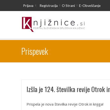
Prijava
|
Registracija
O Strani
E-Obveščanje
Prispevek
Izšla je 124. številka revije Otrok i
Prispela je nova številka revije Otrok in knjiga!