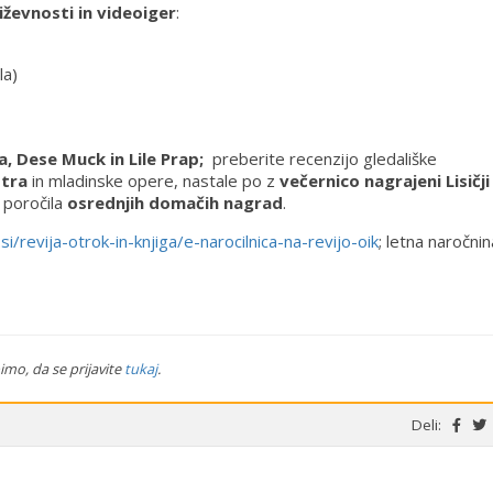
iževnosti in videoiger
:
la)
a, Dese Muck in Lile Prap;
preberite recenzijo gledališke
stra
in mladinske opere, nastale po z
večernico nagrajeni Lisičji
 poročila
osrednjih domačih nagrad
.
si/revija-otrok-in-knjiga/e-narocilnica-na-revijo-oik
; letna naročnin
imo, da se prijavite
tukaj
.
Deli: