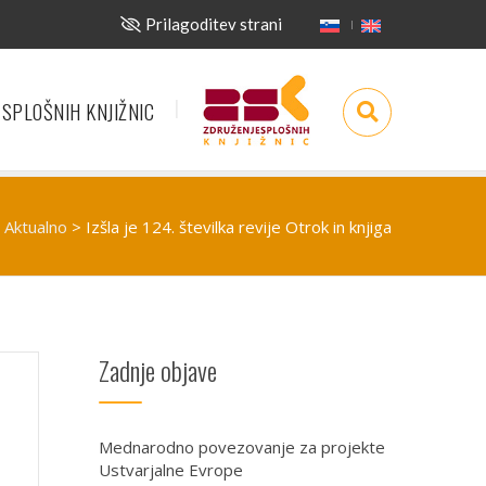
Prilagoditev strani
 SPLOŠNIH KNJIŽNIC
Aktualno
>
Izšla je 124. številka revije Otrok in knjiga
Zadnje objave
Mednarodno povezovanje za projekte
Ustvarjalne Evrope