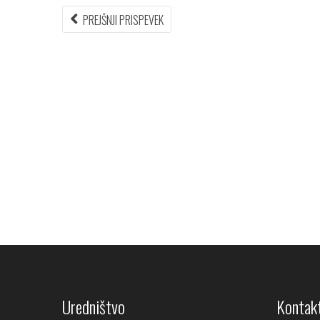
Navigacija
PREVIOUS
PREJŠNJI PRISPEVEK
ARTICLE:
prispevka
Uredništvo
Kontakt