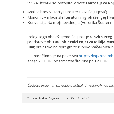
V 124. številki se potopite v svet
fantazijske knj
Analiza barv v Harryju Potterju (Nuša Jurjevič)
Monomit v mladinski literaturi in igrah (Sergej Hva
Konvencija Na meji nevidnega (Veronika Šoster)
Poleg tega obeležujemo še jubileje
Slavka Pregl
predstave ob
100. obletnici rojstva Mikija Mu
luni
; prav tako ne spreglejte rubrike
Večernica
in
E – naročilnica je na povezavi
https://knjiznica-mb.
znaša 23 EUR, posamezna številka pa 12 EUR.
Če želite prejemati obvestila o aktualnih vsebinah, vas vab
Objavil
Anka Rogina
dne 05. 01. 2026