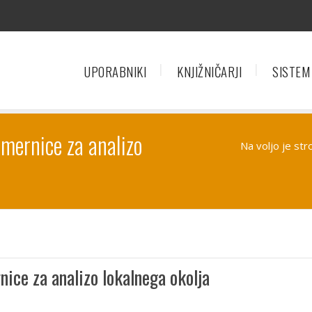
UPORABNIKI
KNJIŽNIČARJI
SISTEM
Smernice za analizo
Na voljo je st
ice za analizo lokalnega okolja