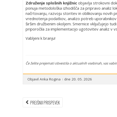
Združenje splošnih knjižnic
objavlja strokovni d
ponuja metodološka izhodišča za pripravo analiz lo
načrtovanju, razvoju storitev in oblikovanju novih
vrednotenja podatkov, analizo potreb uporabnikov 
širšim družbenim okoljem. Smernice vključujejo tudi
priporočila za implementacijo ugotovitev analiz v v
Vabljeni k branju!
Če želite prejemati obvestila o aktualnih vsebinah, vas vabim
Objavil
Anka Rogina
dne 20. 05. 2026
Navigacija
PREVIOUS
PREJŠNJI PRISPEVEK
ARTICLE:
prispevka