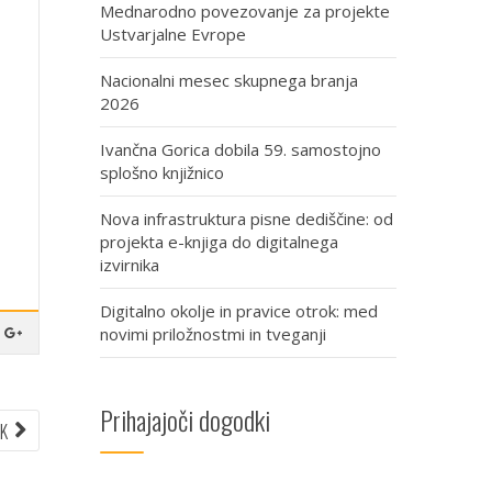
Mednarodno povezovanje za projekte
Ustvarjalne Evrope
Nacionalni mesec skupnega branja
2026
Ivančna Gorica dobila 59. samostojno
splošno knjižnico
Nova infrastruktura pisne dediščine: od
projekta e-knjiga do digitalnega
izvirnika
Digitalno okolje in pravice otrok: med
novimi priložnostmi in tveganji
Prihajajoči dogodki
NEXT
EK
ARTICLE: