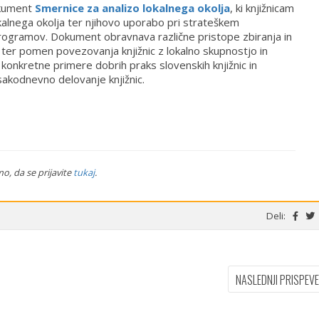
okument
Smernice za analizo lokalnega okolja
, ki knjižnicam
kalnega okolja ter njihovo uporabo pri strateškem
 programov. Dokument obravnava različne pristope zbiranja in
ter pomen povezovanja knjižnic z lokalno skupnostjo in
 konkretne primere dobrih praks slovenskih knjižnic in
sakodnevno delovanje knjižnic.
o, da se prijavite
tukaj
.
Deli:
NASLEDNJI PRISPEV