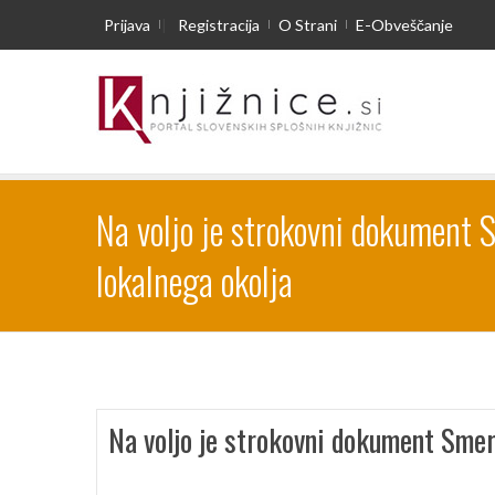
Prijava
|
Registracija
O Strani
E-Obveščanje
Na voljo je strokovni dokument 
lokalnega okolja
Na voljo je strokovni dokument Smern