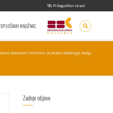
Prilagoditev strani
 SPLOŠNIH KNJIŽNIC
rokovni dokument Smernice za analizo lokalnega okolja
Zadnje objave