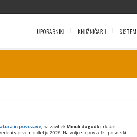
UPORABNIKI
KNJIŽNIČARJI
SISTEM
ratura in povezave
,
na zavihek
Minuli dogodki
dodali
zvedeni v prvem polletju 2026. Na voljo so povzetki, posnetki