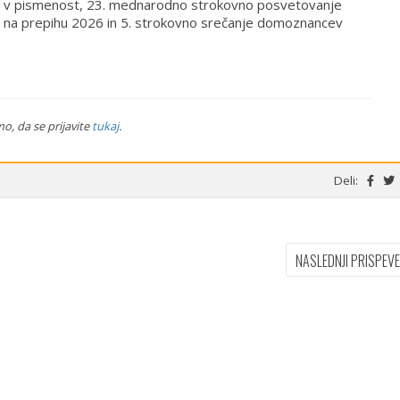
aki v pismenost, 23. mednarodno strokovno posvetovanje
st na prepihu 2026 in 5. strokovno srečanje domoznancev
o, da se prijavite
tukaj
.
Deli:
NASLEDNJI PRISPEV