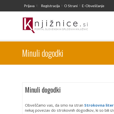
Prijava
|
Registracija
O Strani
E-Obveščanje
Minuli dogodki
Minuli dogodki
Obveščamo vas, da smo na stran
Strokovna lite
nekaj povezav do strokovnih dogodkov, ki so bili i