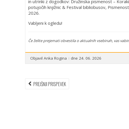
in utrinki z dogodkov: Družinska pismenost – Kor
potujočih knjižnic & Festival bibliobusov, Pismeno
2026.
Vabljeni k ogledu!
Če želite prejemati obvestila o aktualnih vsebinah, vas vabim
Objavil
Anka Rogina
dne 24. 06. 2026
Navigacija
PREVIOUS
PREJŠNJI PRISPEVEK
ARTICLE:
prispevka