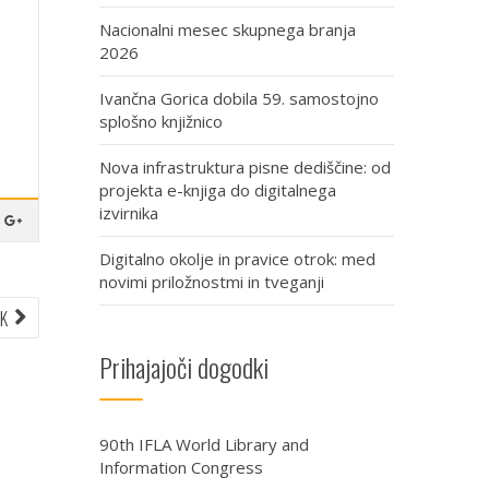
Nacionalni mesec skupnega branja
2026
Ivančna Gorica dobila 59. samostojno
splošno knjižnico
Nova infrastruktura pisne dediščine: od
projekta e-knjiga do digitalnega
izvirnika
Digitalno okolje in pravice otrok: med
novimi priložnostmi in tveganji
NEXT
EK
ARTICLE:
Prihajajoči dogodki
90th IFLA World Library and
Information Congress