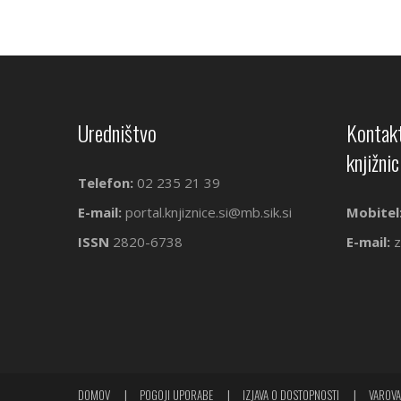
Uredništvo
Kontakt
knjižnic
Telefon:
02 235 21 39
E-mail:
portal.knjiznice.si@mb.sik.si
Mobitel
ISSN
2820-6738
E-mail:
z
DOMOV
POGOJI UPORABE
IZJAVA O DOSTOPNOSTI
VAROVA