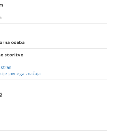
im
n
orna oseba
e storitve
 stran
cije javnega značaja
a