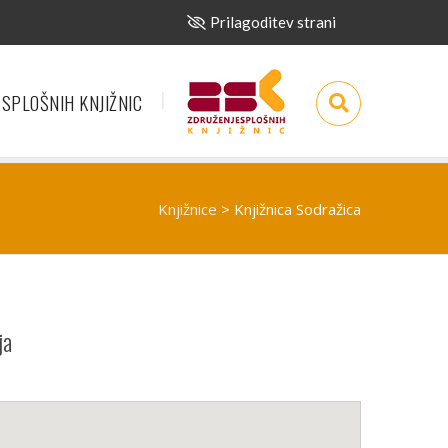
Prilagoditev strani
 SPLOŠNIH KNJIŽNIC
Knjižnice
>
Knjižnica Sodražica
ja