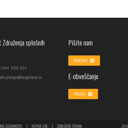
 Združenja splošnih
Pišite nam
KONTAKT
:
041 759 051
E-obveščanje
druzenje@knjiznice.si
PRIJAVA
NJE ZASEBNOSTI
VIZITKA ZSK
ZEMLJEVID STRANI
202