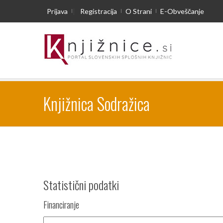
Prijava
|
Registracija
O Strani
E-Obveščanje
Knjižnica Sodražica
Statistični podatki
Financiranje