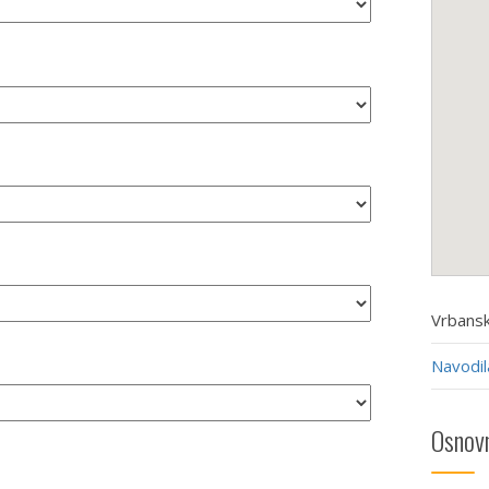
Vrbansk
Navodil
Osnovn