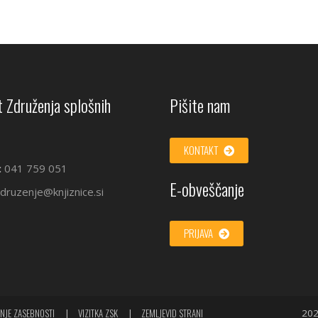
 Združenja splošnih
Pišite nam
KONTAKT
:
041 759 051
E-obveščanje
druzenje@knjiznice.si
PRIJAVA
NJE ZASEBNOSTI
VIZITKA ZSK
ZEMLJEVID STRANI
202