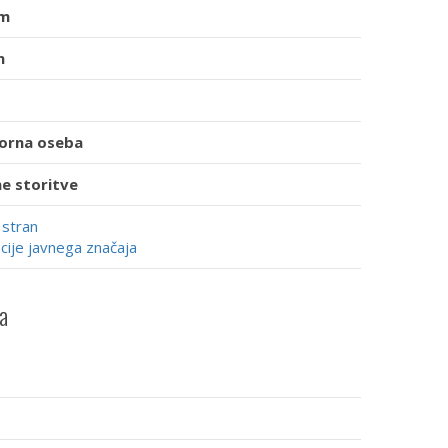
im
n
orna oseba
e storitve
 stran
cije javnega značaja
a