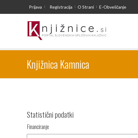
Prijava
|
Registracija
O Strani
E-Obveščanje
Knjižnica Kamnica
Statistični podatki
Financiranje