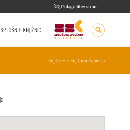
Prilagoditev strani
 SPLOŠNIH KNJIŽNIC
Knjižnice
>
Knjižnica Kamnica
ja