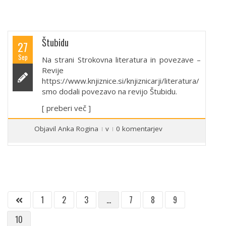
Štubidu
27
Sep
Na strani Strokovna literatura in povezave –
Revije
https://www.knjiznice.si/knjiznicarji/literatura/
smo dodali povezavo na revijo Štubidu.
[ preberi več ]
Objavil
Anka Rogina
v
0 komentarjev
1
2
3
…
7
8
9
10