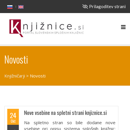
Prilagoditev strani
Novosti
Knjižničarji
>
Novosti
Nove vsebine na spletni strani knjiznice.si
24
Okt
Na spletno stran so bile dodane nove
vsebine pri opisu sistema splošnih knjižnic: