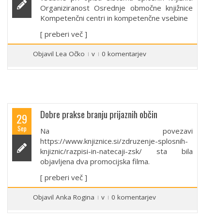
Organiziranost Osrednje območne knjižnice
Kompetenčni centri in kompetenčne vsebine
[ preberi več ]
Objavil
Lea Očko
v
0 komentarjev
Dobre prakse branju prijaznih občin
29
Sep
Na povezavi
https://www.knjiznice.si/zdruzenje-splosnih-
knjiznic/razpisi-in-natecaji-zsk/ sta bila
objavljena dva promocijska filma.
[ preberi več ]
Objavil
Anka Rogina
v
0 komentarjev