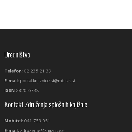
Uredništvo
Telefon:
02 235 21 39
E-mail:
portal.knjiznice.si@mb.sik.si
ISSN
2820-6738
Kontakt Združenja splošnih knjižnic
Mobitel:
041 759 051
E-mail:
zdruzenje@knjiznice.si