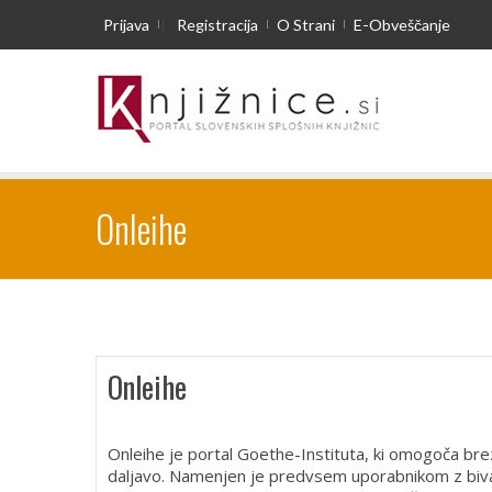
Prijava
|
Registracija
O Strani
E-Obveščanje
Onleihe
Onleihe
Onleihe je portal Goethe-Instituta, ki omogoča bre
daljavo. Namenjen je predvsem uporabnikom z biv