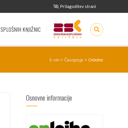
Prilagoditev strani
 SPLOŠNIH KNJIŽNIC
E-viri
>
Časopisje
>
Onleihe
Osnovne informacije