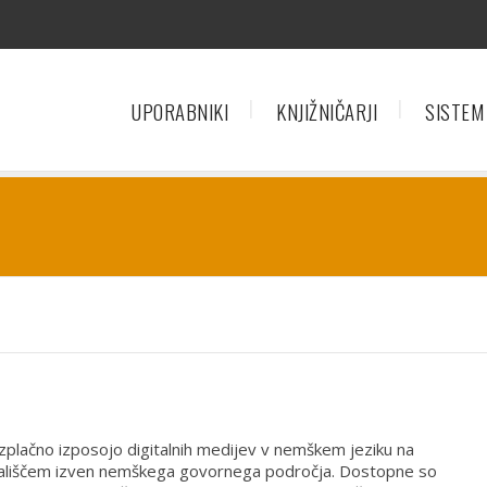
UPORABNIKI
KNJIŽNIČARJI
SISTEM
zplačno izposojo digitalnih medijev v nemškem jeziku na
ališčem izven nemškega govornega področja. Dostopne so