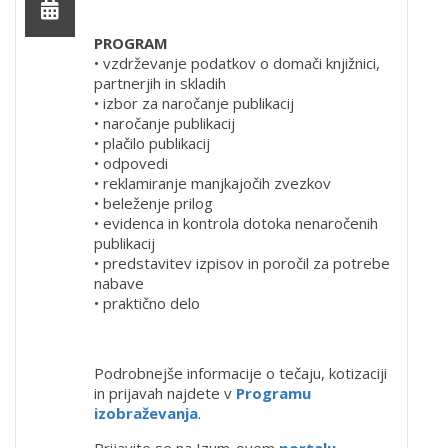
PROGRAM
• vzdrževanje podatkov o domači knjižnici,
partnerjih in skladih
• izbor za naročanje publikacij
• naročanje publikacij
• plačilo publikacij
• odpovedi
• reklamiranje manjkajočih zvezkov
• beleženje prilog
• evidenca in kontrola dotoka nenaročenih
publikacij
• predstavitev izpisov in poročil za potrebe
nabave
• praktično delo
Podrobnejše informacije o tečaju, kotizaciji
in prijavah najdete v
Programu
izobraževanja
.
Prijavite se na Izum-ovem
portalu