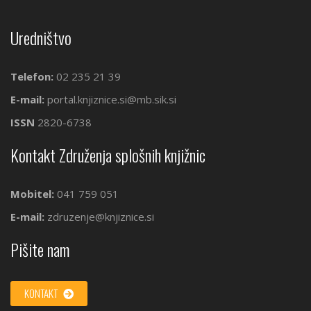
Uredništvo
Telefon:
02 235 21 39
E-mail:
portal.knjiznice.si@mb.sik.si
ISSN
2820-6738
Kontakt Združenja splošnih knjižnic
Mobitel:
041 759 051
E-mail:
zdruzenje@knjiznice.si
Pišite nam
KONTAKT