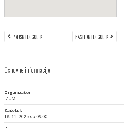
Navigacija
PREJŠNJI
NASLEDN
PREJŠNJI DOGODEK
NASLEDNJI DOGODEK
DOGODEK:
DOGODEK
prispevka
Osnovne informacije
Organizator
IZUM
Začetek
18. 11. 2025 ob 09:00