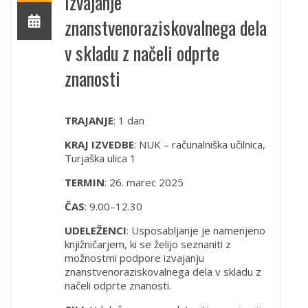
izvajanje
znanstvenoraziskovalnega dela
v skladu z načeli odprte
znanosti
TRAJANJE
: 1 dan
KRAJ IZVEDBE
: NUK – računalniška učilnica,
Turjaška ulica 1
TERMIN
: 26. marec 2025
ČAS
: 9.00–12.30
UDELEŽENCI
: Usposabljanje je namenjeno
knjižničarjem, ki se želijo seznaniti z
možnostmi podpore izvajanju
znanstvenoraziskovalnega dela v skladu z
načeli odprte znanosti.