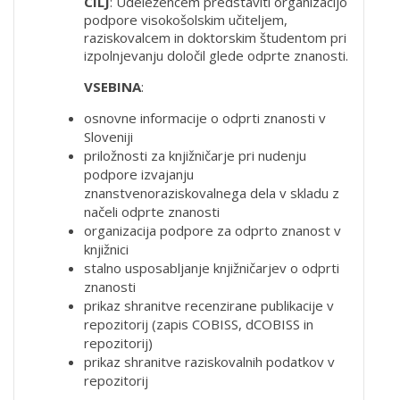
CILJ
: Udeležencem predstaviti organizacijo
podpore visokošolskim učiteljem,
raziskovalcem in doktorskim študentom pri
izpolnjevanju določil glede odprte znanosti.
VSEBINA
:
osnovne informacije o odprti znanosti v
Sloveniji
priložnosti za knjižničarje pri nudenju
podpore izvajanju
znanstvenoraziskovalnega dela v skladu z
načeli odprte znanosti
organizacija podpore za odprto znanost v
knjižnici
stalno usposabljanje knjižničarjev o odprti
znanosti
prikaz shranitve recenzirane publikacije v
repozitorij (zapis COBISS, dCOBISS in
repozitorij)
prikaz shranitve raziskovalnih podatkov v
repozitorij