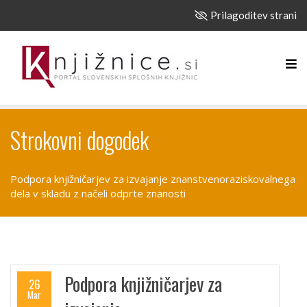
Prilagoditev strani
Strokovni dogodek
Podpora knjižničarjev za izvajanje znanstvenoraziskovalnega
dela v skladu z načeli odprte znanosti
Podpora knjižničarjev za
26
Mar