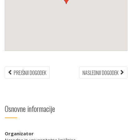
Navigacija
PREJŠNJI
NASLEDN
PREJŠNJI DOGODEK
NASLEDNJI DOGODEK
DOGODEK:
DOGODEK
prispevka
Osnovne informacije
Organizator
Narodna in univerzitetna knjižnica