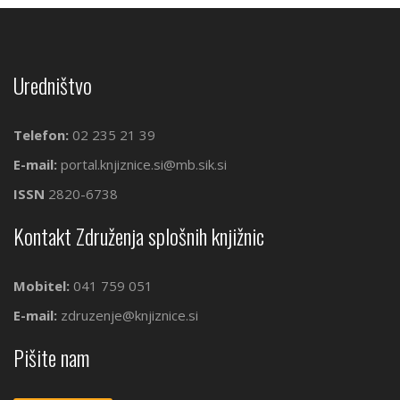
Uredništvo
Telefon:
02 235 21 39
E-mail:
portal.knjiznice.si@mb.sik.si
ISSN
2820-6738
Kontakt Združenja splošnih knjižnic
Mobitel:
041 759 051
E-mail:
zdruzenje@knjiznice.si
Pišite nam