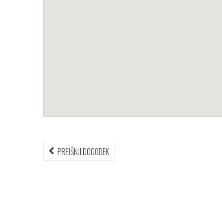
Navigacija
PREJŠNJI
PREJŠNJI DOGODEK
DOGODEK:
prispevka