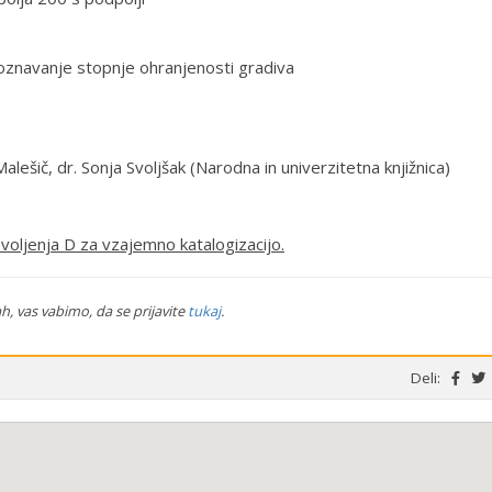
oznavanje stopnje ohranjenosti gradiva
Malešič, dr. Sonja Svoljšak (Narodna in univerzitetna knjižnica)
voljenja D za vzajemno katalogizacijo.
h, vas vabimo, da se prijavite
tukaj
.
Deli: