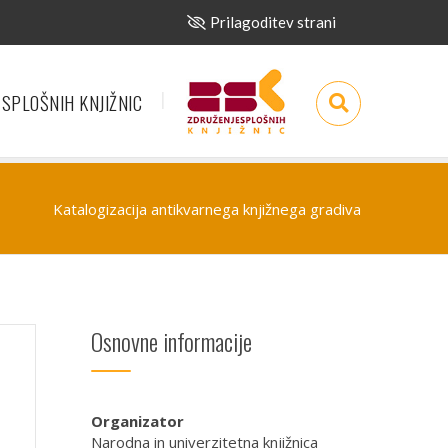
Prilagoditev strani
 SPLOŠNIH KNJIŽNIC
Katalogizacija antikvarnega knjižnega gradiva
Osnovne informacije
Organizator
Narodna in univerzitetna knjižnica