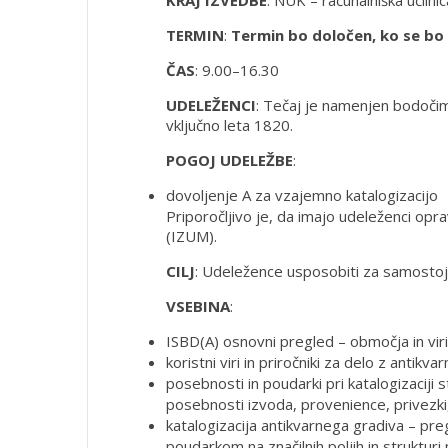
KRAJ IZVEDBE
: NUK – računalniška učilnic
TERMIN
:
Termin bo določen, ko se bo n
ČAS
: 9.00–16.30
UDELEŽENCI
: Tečaj je namenjen bodočim
vključno leta 1820.
POGOJ UDELEŽBE
:
dovoljenje A za vzajemno katalogizacijo
Priporočljivo je, da imajo udeleženci opra
(IZUM).
CILJ
: Udeležence usposobiti za samostoj
VSEBINA
:
ISBD(A) osnovni pregled – območja in vir
koristni viri in priročniki za delo z antikv
posebnosti in poudarki pri katalogizaciji
posebnosti izvoda, provenience, privezki, 
katalogizacija antikvarnega gradiva – pr
poudarkom na značilnih poljih in strukturi