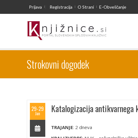
Prijava
|
Registracija
O Strani
E-Obveščanje
Strokovni dogodek
Katalogizacija antikvarnega 
29-29
Jan
TRAJANJE
: 2 dneva