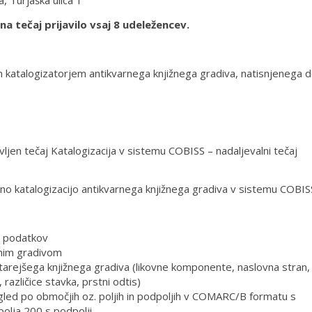
a, Turjaška ulica 1
a tečaj prijavilo vsaj 8 udeležencev.
 katalogizatorjem antikvarnega knjižnega gradiva, natisnjenega 
vljen tečaj Katalogizacija v sistemu COBISS – nadaljevalni tečaj
no katalogizacijo antikvarnega knjižnega gradiva v sistemu COBIS
i podatkov
arnim gradivom
 starejšega knjižnega gradiva (likovne komponente, naslovna stran,
različice stavka, prstni odtis)
egled po območjih oz. poljih in podpoljih v COMARC/B formatu s
 polja 200 s podpolji