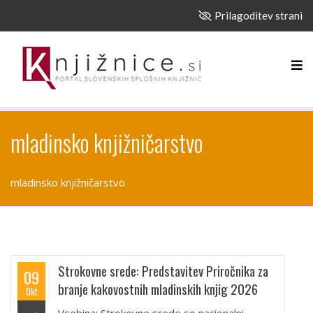
Prilagoditev strani
mladinsko knjižničarstvo
mladinsko knjižničarstvo
Strokovne srede: Predstavitev Priročnika za
09
branje kakovostnih mladinskih knjig 2026
Okt
Vsebina: Strokovne srede so nacionalni