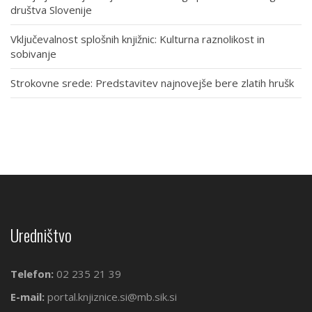
društva Slovenije
Vključevalnost splošnih knjižnic: Kulturna raznolikost in
sobivanje
Strokovne srede: Predstavitev najnovejše bere zlatih hrušk
Uredništvo
Telefon:
02 235 21 39
E-mail:
portal.knjiznice.si@mb.sik.si