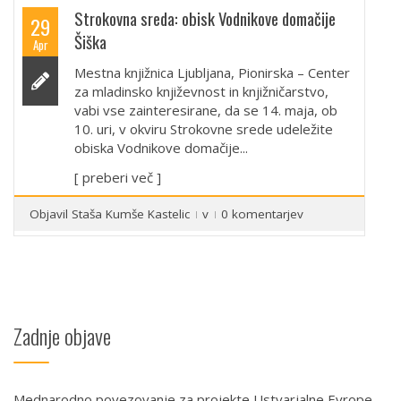
Strokovna sreda: obisk Vodnikove domačije
29
Šiška
Apr
Mestna knjižnica Ljubljana, Pionirska – Center
za mladinsko književnost in knjižničarstvo,
vabi vse zainteresirane, da se 14. maja, ob
10. uri, v okviru Strokovne srede udeležite
obiska Vodnikove domačije...
[ preberi več ]
Objavil
Staša Kumše Kastelic
v
0 komentarjev
Zadnje objave
Mednarodno povezovanje za projekte Ustvarjalne Evrope