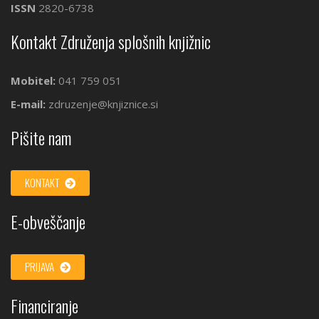
ISSN
2820-6738
Kontakt Združenja splošnih knjižnic
Mobitel:
041 759 051
E-mail:
zdruzenje@knjiznice.si
Pišite nam
KONTAKT
E-obveščanje
PRIJAVA
Financiranje