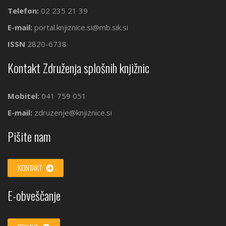
Telefon:
02 235 21 39
E-mail:
portal.knjiznice.si@mb.sik.si
ISSN
2820-6738
Kontakt Združenja splošnih knjižnic
Mobitel:
041 759 051
E-mail:
zdruzenje@knjiznice.si
Pišite nam
KONTAKT
E-obveščanje