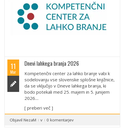
Dnevi lahkega branja 2026
11
Mar
Kompetenčni center za lahko branje vabi k
sodelovanju vse slovenske splošne knjižnice,
da se vključijo v Dneve lahkega branja, ki
bodo potekali med 25. majem in 5. junijem
2026....
[ preberi več ]
Objavil
NezaM
v
0 komentarjev