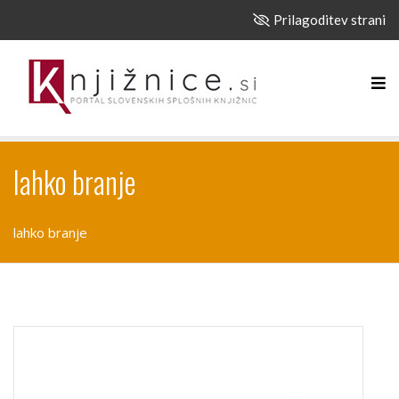
Prilagoditev strani
lahko branje
lahko branje