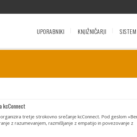
UPORABNIKI
KNJIŽNIČARJI
SISTEM
ja kcConnect
ca organizira tretje strokovno srečanje kcConnect. Pod geslom »Ber
branje z razumevanjem, razmišljanje z empatijo in povezovanje z