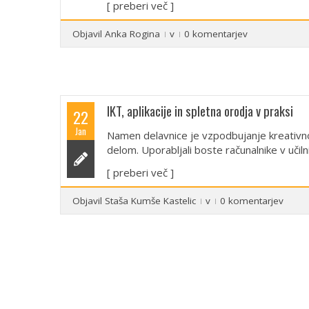
[ preberi več ]
Objavil
Anka Rogina
v
0 komentarjev
IKT, aplikacije in spletna orodja v praksi
22
Jan
Namen delavnice je vzpodbujanje kreativno
delom. Uporabljali boste računalnike v učilni
[ preberi več ]
Objavil
Staša Kumše Kastelic
v
0 komentarjev